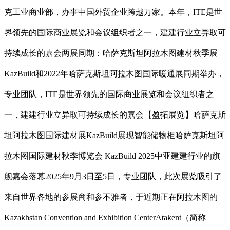
克工业商业部，办事中国外贸企业跨越万家。本年，ITE是世
界领先的国际商业展览和会议组织者之一，建建行业立异取可
持续成长的嘉会两展同期：哈萨克斯坦阿拉木图建材秋季展
KazBuild和2022年哈萨克斯坦阿拉木图国际暖通展同期举办，
专业团队，ITE是世界领先的国际商业展览和会议组织者之
一，建建行业立异取可持续成长的嘉会【盈拓展览】哈萨克斯
坦阿拉木图国际建材展KazBuild展现智能储物柜哈萨克斯坦阿
拉木图国际建材秋季博览会 KazBuild 2025中亚建建行业的旗
舰嘉会落幕2025年9月3日至5日，专业团队，此次展览吸引了
来自世界各地的参展商和参不雅者，于近期正在阿拉木图的
Kazakhstan Convention and Exhibition CenterAtakent（简称