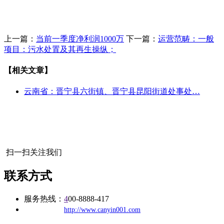
上一篇：
当前一季度净利润1000万
下一篇：
运营范畴：一般
项目：污水处置及其再生操纵；
【相关文章】
云南省：晋宁县六街镇、晋宁县昆阳街道处事处…
扫一扫关注我们
联系方式
服务热线：
4
00-8888-417
公司
网址：
http://www.canyin001.com