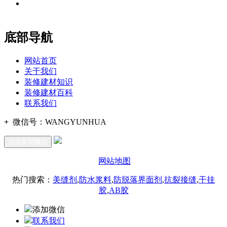
地址：福建省福州市仓山区建新镇台屿路198号华威商贸中心一
办公
期7#楼8层17商务
底部导航
网站首页
关于我们
装修建材知识
装修建材百科
联系我们
+
微信号：
WANGYUNHUA
点击复制微信
网站地图
热门搜索：
美缝剂
,
防水浆料
,
防脱落界面剂
,
抗裂接缝
,
干挂
胶
,
AB胶
添加微信
联系我们