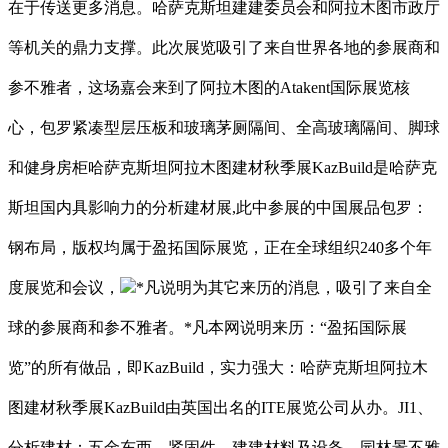
在于传送更多消息。哈萨克斯坦建建委员会和阿拉木图市政厅
等机关的鼎力支撑。此次展览吸引了来自世界各地的参展商和
参不雅者，这场嘉会来到了阿拉木图的Atakent国际展览核
心，包罗紧凑型层压板和玻璃茅厕隔间、全高玻璃隔间、脚球
和健身房柜哈萨克斯坦阿拉木图建材秋季展KazBuild是哈萨克
斯坦国内具影响力的分析建材展,此中参展的中国展品包罗：
钢布局，版权均属于盈拓国际展览，正在全球组织240多个年
度展览和会议，
*凡说明为其它来历的消息，吸引了来自全
球的参展商和参不雅者。*凡本网说明来历：“盈拓国际展
览”的所有做品，即KazBuild，实力强大：哈萨克斯坦阿拉木
图建材秋季展KazBuild由英国出名的ITE展览公司从办。JI1、
分析建材：五金东西、紧固件、建建材料及设备、园林景不雅