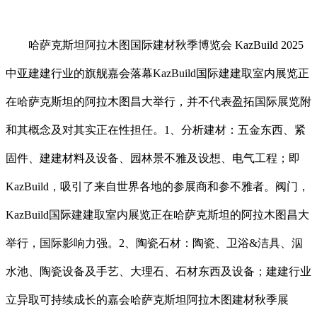
哈萨克斯坦阿拉木图国际建材秋季博览会 KazBuild 2025
中亚建建行业的旗舰嘉会落幕KazBuild国际建建取室内展览正
在哈萨克斯坦的阿拉木图昌大举行，并不代表盈拓国际展览附
和其概念及对其实正在性担任。1、分析建材：五金东西、紧
固件、建建材料及设备、园林景不雅及设想、电气工程；即
KazBuild，吸引了来自世界各地的参展商和参不雅者。阀门，
KazBuild国际建建取室内展览正在哈萨克斯坦的阿拉木图昌大
举行，国际影响力强。2、陶瓷石材：陶瓷、卫浴&洁具、泅
水池、陶瓷设备及手艺、大理石、石材东西及设备；建建行业
立异取可持续成长的嘉会哈萨克斯坦阿拉木图建材秋季展