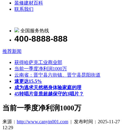
装修建材百科
联系我们
全国服务热线
400-8888-888
推荐新闻
获得哈萨克工业商业部
当前一季度净利润1000万
云南省：晋宁县六街镇、晋宁县昆阳街道
速更达15.5%
成为逃求天然栖身体验家庭的理
45转唱片音质超越保守的3唱片？
当前一季度净利润1000万
来源：
http://www.canyin001.com
| 发布时间：2025-11-27
12:29