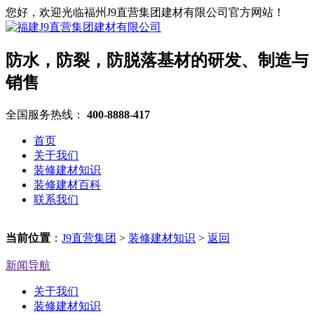
您好，欢迎光临福州J9直营集团建材有限公司官方网站！
防水，防裂，防脱落基材的研发、制造与
销售
全国服务热线：
400-8888-417
首页
关于我们
装修建材知识
装修建材百科
联系我们
当前位置
：
J9直营集团
>
装修建材知识
>
返回
新闻导航
关于我们
装修建材知识