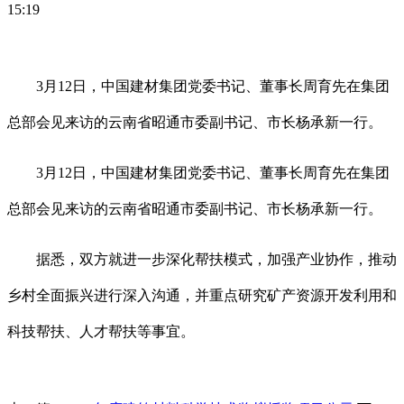
15:19
3月12日，中国建材集团党委书记、董事长周育先在集团
总部会见来访的云南省昭通市委副书记、市长杨承新一行。
3月12日，中国建材集团党委书记、董事长周育先在集团
总部会见来访的云南省昭通市委副书记、市长杨承新一行。
据悉，双方就进一步深化帮扶模式，加强产业协作，推动
乡村全面振兴进行深入沟通，并重点研究矿产资源开发利用和
科技帮扶、人才帮扶等事宜。